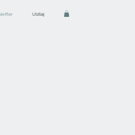
krifter
Uldtøj