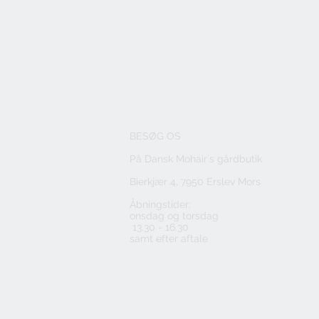
BESØG OS
På Dansk Mohair´s
gårdbutik
Bierkjær 4, 7950 Erslev Mors
Åbningstider:
onsdag og torsdag
13.30 - 16.30
samt efter aftale