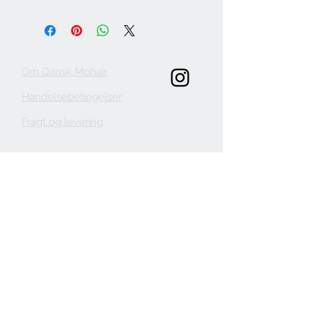
Om Dansk Mohair
Handelsebetingelser
Fragt og levering
KONTAKT
danskmohair.dk
mohair@danskmohair.dk
+
24 65 80 38
BESØG OS