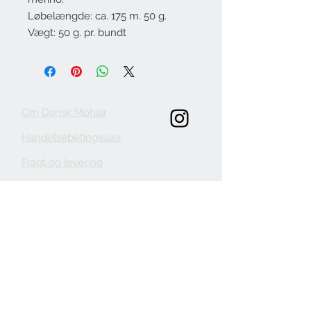
Løbelængde: ca. 175 m. 50 g.
Vægt: 50 g. pr. bundt
Om Dansk Mohair
Handelsebetingelser
Fragt og levering
KONTAKT
danskmohair.dk
mohair@danskmohair.dk
+
24 65 80 38