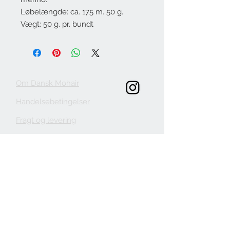
Løbelængde: ca. 175 m. 50 g.
Vægt: 50 g. pr. bundt
Om Dansk Mohair
Handelsebetingelser
Fragt og levering
KONTAKT
danskmohair.dk
mohair@danskmohair.dk
+
24 65 80 38