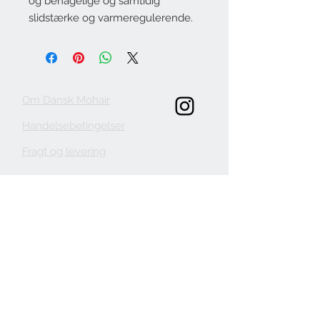
og behagelige og samtidig 
slidstærke og varmeregulerende.
Om Dansk Mohair
Handelsebetingelser
Fragt og levering
KONTAKT
danskmohair.dk
mohair@danskmohair.dk
+
24 65 80 38