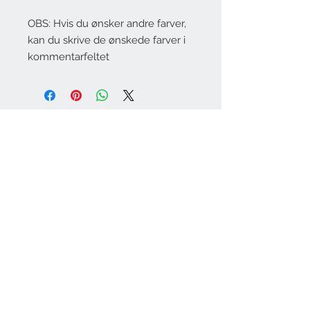
OBS: Hvis du ønsker andre farver,
kan du skrive de ønskede farver i
kommentarfeltet
Om Dansk Mohair
Handelsebetingelser
Fragt og levering
KONTAKT
danskmohair.dk
mohair@danskmohair.dk